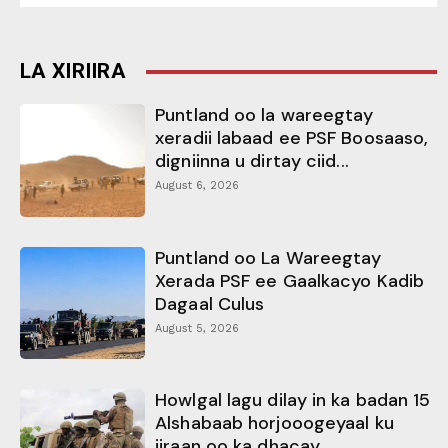
LA XIRIIRA
Puntland oo la wareegtay
xeradii labaad ee PSF Boosaaso,
digniinna u dirtay ciid...
August 6, 2026
Puntland oo La Wareegtay
Xerada PSF ee Gaalkacyo Kadib
Dagaal Culus
August 5, 2026
Howlgal lagu dilay in ka badan 15
Alshabaab horjooogeyaal ku
jiraan oo ka dhacay...