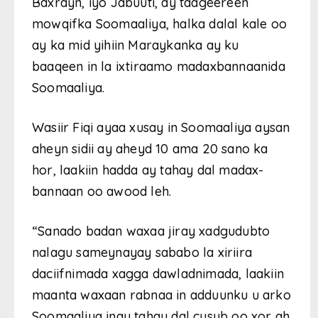
Baxrayn, iyo Jabuuti, ay taageereen
mowqifka Soomaaliya, halka dalal kale oo
ay ka mid yihiin Maraykanka ay ku
baaqeen in la ixtiraamo madaxbannaanida
Soomaaliya.
Wasiir Fiqi ayaa xusay in Soomaaliya aysan
aheyn sidii ay aheyd 10 ama 20 sano ka
hor, laakiin hadda ay tahay dal madax-
bannaan oo awood leh.
“Sanado badan waxaa jiray xadgudubto
nalagu sameynayay sababo la xiriira
daciifnimada xagga dawladnimada, laakiin
maanta waxaan rabnaa in adduunku u arko
Soomaaliya inay tahay dal cusub oo xor ah