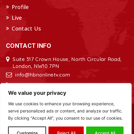
Profile
Live
Contact Us
CONTACT INFO
Suite 317 Crown House, North Circular Road,
London, NW10 7PN
info@hbnonlinetv.com
+44208-629-2421
We value your privacy
We use cookies to enhance your browsing experience,
serve personalized ads or content, and analyze our traffic.
Copyright © 2022 - 2023 HBN - Horn
By clicking "Accept All", you consent to our use of cookies.
Broadcasting Network. All Rights Reserved.
Site Designed by
ILEYS INC.
Customize
Reject All
Accept All