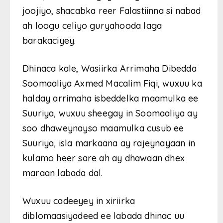
joojiyo, shacabka reer Falastiinna si nabad
ah loogu celiyo guryahooda laga
barakaciyey.
Dhinaca kale, Wasiirka Arrimaha Dibedda
Soomaaliya Axmed Macalim Fiqi, wuxuu ka
halday arrimaha isbeddelka maamulka ee
Suuriya, wuxuu sheegay in Soomaaliya ay
soo dhaweynayso maamulka cusub ee
Suuriya, isla markaana ay rajeynayaan in
kulamo heer sare ah ay dhawaan dhex
maraan labada dal.
Wuxuu cadeeyey in xiriirka
diblomaasiyadeed ee labada dhinac uu