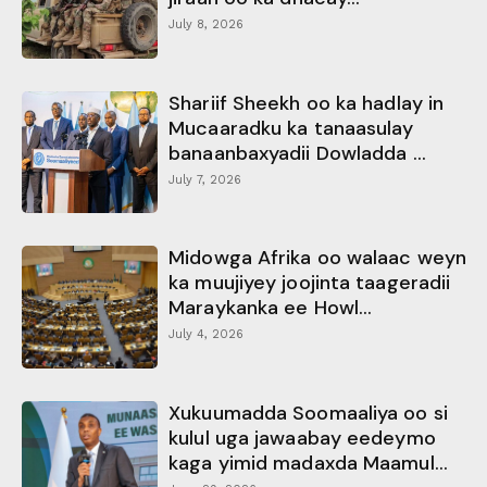
July 8, 2026
Shariif Sheekh oo ka hadlay in
Mucaaradku ka tanaasulay
banaanbaxyadii Dowladda ...
July 7, 2026
Midowga Afrika oo walaac weyn
ka muujiyey joojinta taageradii
Maraykanka ee Howl...
July 4, 2026
Xukuumadda Soomaaliya oo si
kulul uga jawaabay eedeymo
kaga yimid madaxda Maamul...