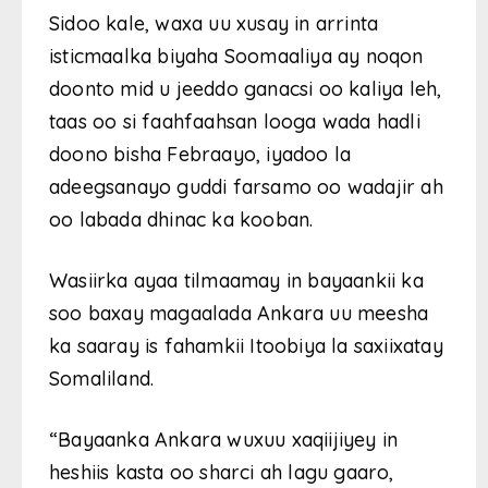
Sidoo kale, waxa uu xusay in arrinta
isticmaalka biyaha Soomaaliya ay noqon
doonto mid u jeeddo ganacsi oo kaliya leh,
taas oo si faahfaahsan looga wada hadli
doono bisha Febraayo, iyadoo la
adeegsanayo guddi farsamo oo wadajir ah
oo labada dhinac ka kooban.
Wasiirka ayaa tilmaamay in bayaankii ka
soo baxay magaalada Ankara uu meesha
ka saaray is fahamkii Itoobiya la saxiixatay
Somaliland.
“Bayaanka Ankara wuxuu xaqiijiyey in
heshiis kasta oo sharci ah lagu gaaro,