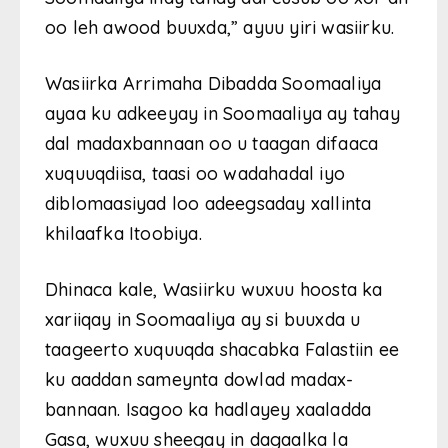
oo leh awood buuxda,” ayuu yiri wasiirku.
Wasiirka Arrimaha Dibadda Soomaaliya
ayaa ku adkeeyay in Soomaaliya ay tahay
dal madaxbannaan oo u taagan difaaca
xuquuqdiisa, taasi oo wadahadal iyo
diblomaasiyad loo adeegsaday xallinta
khilaafka Itoobiya.
Dhinaca kale, Wasiirku wuxuu hoosta ka
xariiqay in Soomaaliya ay si buuxda u
taageerto xuquuqda shacabka Falastiin ee
ku aaddan sameynta dowlad madax-
bannaan. Isagoo ka hadlayey xaaladda
Gasa, wuxuu sheegay in dagaalka la