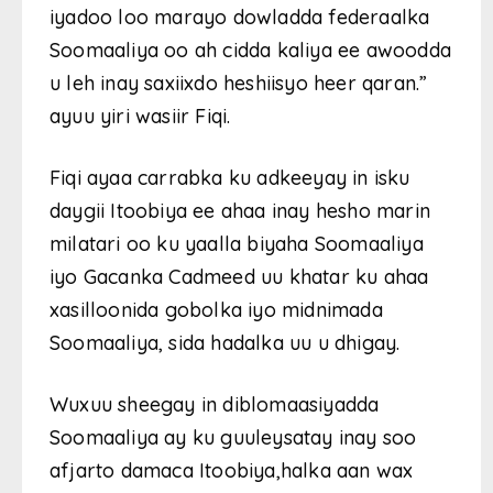
iyadoo loo marayo dowladda federaalka
Soomaaliya oo ah cidda kaliya ee awoodda
u leh inay saxiixdo heshiisyo heer qaran.”
ayuu yiri wasiir Fiqi.
Fiqi ayaa carrabka ku adkeeyay in isku
daygii Itoobiya ee ahaa inay hesho marin
milatari oo ku yaalla biyaha Soomaaliya
iyo Gacanka Cadmeed uu khatar ku ahaa
xasilloonida gobolka iyo midnimada
Soomaaliya, sida hadalka uu u dhigay.
Wuxuu sheegay in diblomaasiyadda
Soomaaliya ay ku guuleysatay inay soo
afjarto damaca Itoobiya,halka aan wax