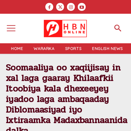
HOME
WARARKA
SPORTS
ENGLISH NEWS
Soomaaliya oo xaqiijisay in
xal laga gaaray Khilaafkii
Itoobiya kala dhexeeyey
iyadoo laga ambaqaaday
Diblomaasiyad iyo
Ixtiraamka Madaxbannaanida
dalka