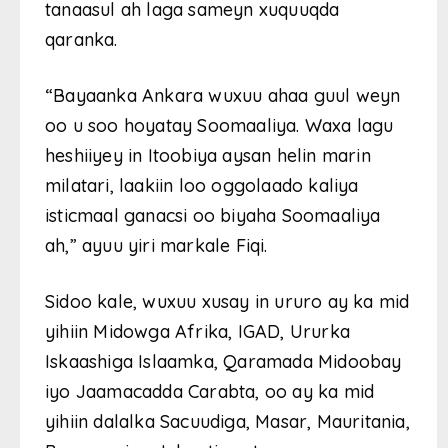
tanaasul ah laga sameyn xuquuqda
qaranka.
“Bayaanka Ankara wuxuu ahaa guul weyn
oo u soo hoyatay Soomaaliya. Waxa lagu
heshiiyey in Itoobiya aysan helin marin
milatari, laakiin loo oggolaado kaliya
isticmaal ganacsi oo biyaha Soomaaliya
ah,” ayuu yiri markale Fiqi.
Sidoo kale, wuxuu xusay in ururo ay ka mid
yihiin Midowga Afrika, IGAD, Ururka
Iskaashiga Islaamka, Qaramada Midoobay
iyo Jaamacadda Carabta, oo ay ka mid
yihiin dalalka Sacuudiga, Masar, Mauritania,