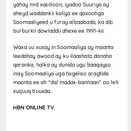
yahay mid xasilloon, iyadoo Suuriya ay
aheyd waddankii kaliya ee qaxootiga
Soomaaliyeed u furay albaabada, ka dib
burburkii dowladdii dhexe ee 1991-kii.
Waxa uu xusay in Soomaaliya ay maanta
leedahay awood ay ku ilaashato danaha
qaranka, halka ay dunida ugu baaqayso
inay Soomaaliya uga tixgeliso aragtida
maanta ee ah “dal madax-bannaan” oo leh
xuquuq buuxda.
HBN ONLINE TV