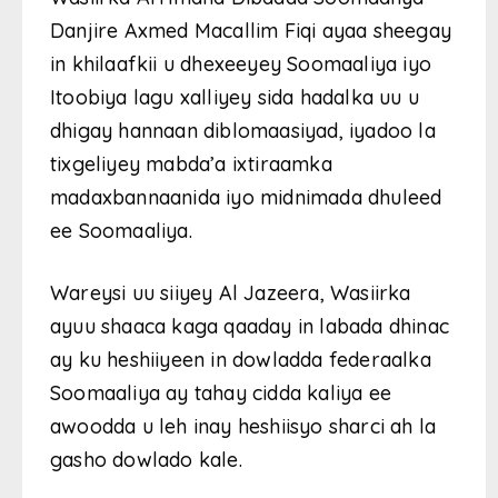
Danjire Axmed Macallim Fiqi ayaa sheegay
in khilaafkii u dhexeeyey Soomaaliya iyo
Itoobiya lagu xalliyey sida hadalka uu u
dhigay hannaan diblomaasiyad, iyadoo la
tixgeliyey mabda’a ixtiraamka
madaxbannaanida iyo midnimada dhuleed
ee Soomaaliya.
Wareysi uu siiyey Al Jazeera, Wasiirka
ayuu shaaca kaga qaaday in labada dhinac
ay ku heshiiyeen in dowladda federaalka
Soomaaliya ay tahay cidda kaliya ee
awoodda u leh inay heshiisyo sharci ah la
gasho dowlado kale.